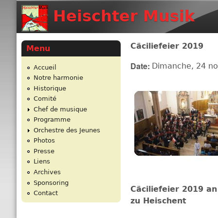
Heischter Musik
Cäciliefeier 2019
Menu
Date:
Dimanche, 24 n
Accueil
Notre harmonie
Historique
Comité
Chef de musique
Programme
Orchestre des Jeunes
Photos
Presse
Liens
Archives
Sponsoring
Cäciliefeier 2019 an
Contact
zu Heischent