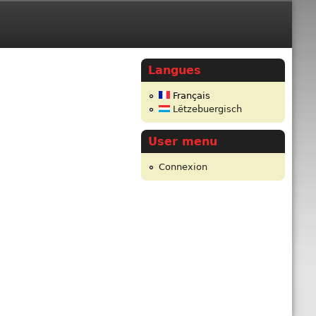
Langues
Français
Lëtzebuergisch
User menu
Connexion