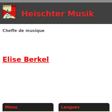
Aller au contenu
Heischter Musik
principal
Cheffe de musique
Elise Berkel
Menu
Langues