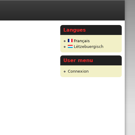
Langues
Français
Lëtzebuergisch
User menu
Connexion