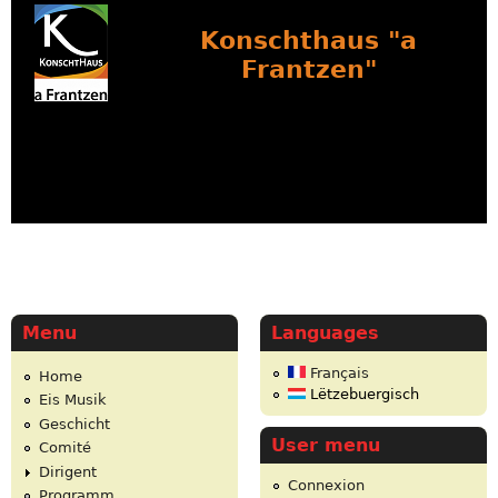
Konschthaus "a
Frantzen"
Menu
Languages
Français
Home
Lëtzebuergisch
Eis Musik
Geschicht
User menu
Comité
Dirigent
Connexion
Programm