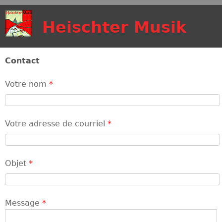
Aller au contenu
Heischter Musik
principal
Contact
Votre nom
*
Votre adresse de courriel
*
Objet
*
Message
*